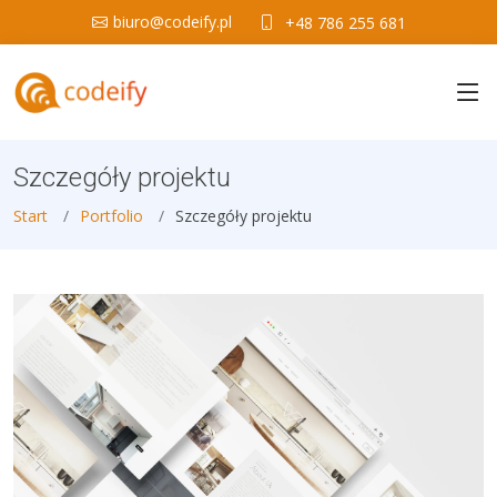
biuro@codeify.pl
+48 786 255 681
Szczegóły projektu
Start
Portfolio
Szczegóły projektu