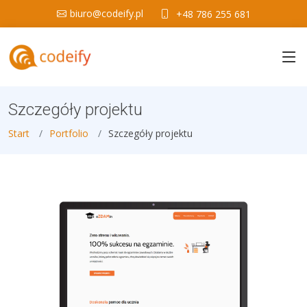
biuro@codeify.pl
+48 786 255 681
Szczegóły projektu
Start
Portfolio
Szczegóły projektu